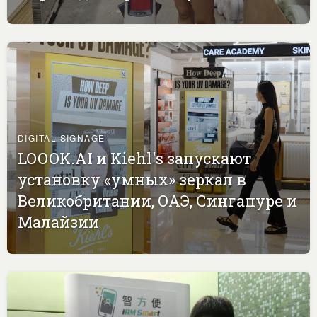
DIGITAL SIGNAGE
LOOOK.AI и Kiehl's запускают
установку «умных» зеркал в
Великобритании, ОАЭ, Сингапуре и
Малайзии