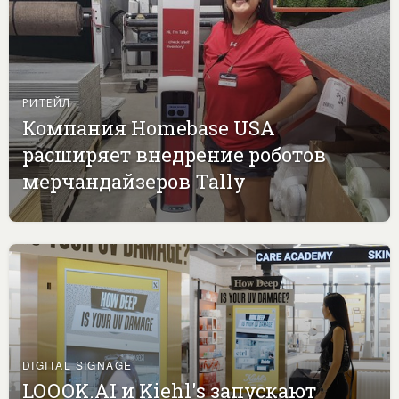
РИТЕЙЛ
Компания Homebase USA
расширяет внедрение роботов
мерчандайзеров Tally
DIGITAL SIGNAGE
LOOOK.AI и Kiehl's запускают