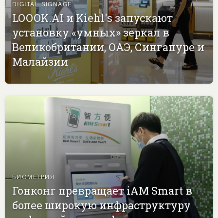
DIGITAL SIGNAGE
LOOOK.AI и Kiehl's запускают
установку «умных» зеркал в
Великобритании, ОАЭ, Сингапуре и
Малайзии
БИОМЕТРИЯ
Гонконг превращает iAM Smart в
более широкую инфраструктуру