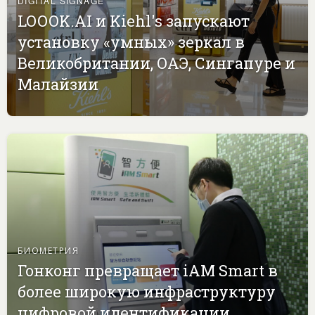
DIGITAL SIGNAGE
LOOOK.AI и Kiehl's запускают
установку «умных» зеркал в
Великобритании, ОАЭ, Сингапуре и
Малайзии
БИОМЕТРИЯ
Гонконг превращает iAM Smart в
более широкую инфраструктуру
цифровой идентификации