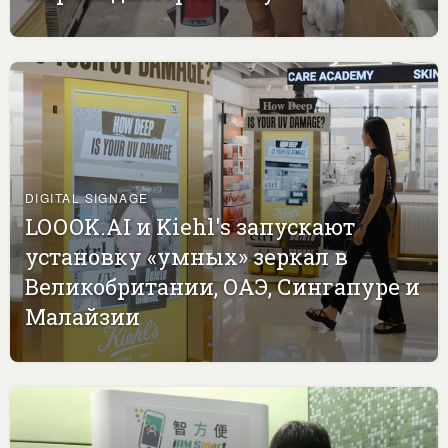
DIGITAL SIGNAGE
LOOOK.AI и Kiehl's запускают
установку «умных» зеркал в
Великобритании, ОАЭ, Сингапуре и
Малайзии