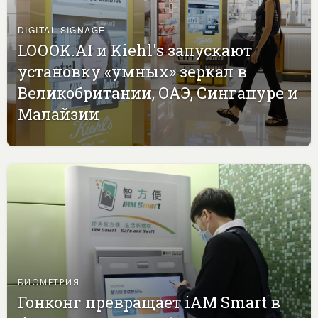
DIGITAL SIGNAGE
LOOOK.AI и Kiehl's запускают
установку «умных» зеркал в
Великобритании, ОАЭ, Сингапуре и
Малайзии
БИОМЕТРИЯ
Гонконг превращает iAM Smart в