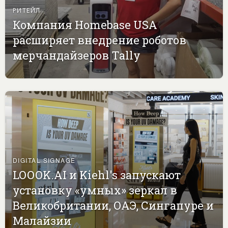
РИТЕЙЛ
Компания Homebase USA
расширяет внедрение роботов
мерчандайзеров Tally
DIGITAL SIGNAGE
LOOOK.AI и Kiehl's запускают
установку «умных» зеркал в
Великобритании, ОАЭ, Сингапуре и
Малайзии