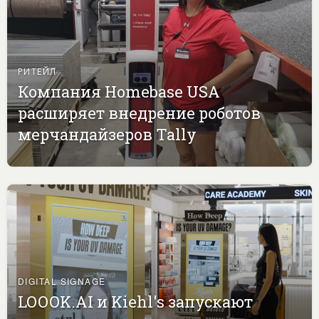
РИТЕЙЛ
Компания Homebase USA
расширяет внедрение роботов
мерчандайзеров Tally
DIGITAL SIGNAGE
LOOOK.AI и Kiehl's запускают