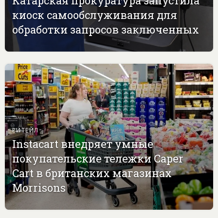
Катарская прокуратура запустила
киоск самообслуживания для
обработки запросов заключенных
РИТЕЙЛ
Instacart внедряет умные
покупательские тележки Caper
Cart в британских магазинах
Morrisons