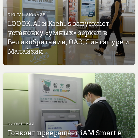
DIGITAL SIGNAGE
LOOOK.AI и Kiehl's запускают
установку «умных» зеркал в
Великобритании, ОАЭ, Сингапуре и
Малайзии
БИОМЕТРИЯ
Гонконг превращает iAM Smart в