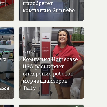
нг
приобретет
компанию Gunnebo
РИТЕЙЛ
а и
Компания Homebase
USA расширяет
внедрение роботов
мерчандайзеров
гажа
Tally