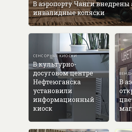
В аэропорту Чанги внедрены
инвалидные коляски
СЕНСОРНЫЕ КИОСКИ
В культурно-
досуговом центре
ВЕНД
Нефтеюганска
В а
установили
отк
информационный
цве
киоск
маг