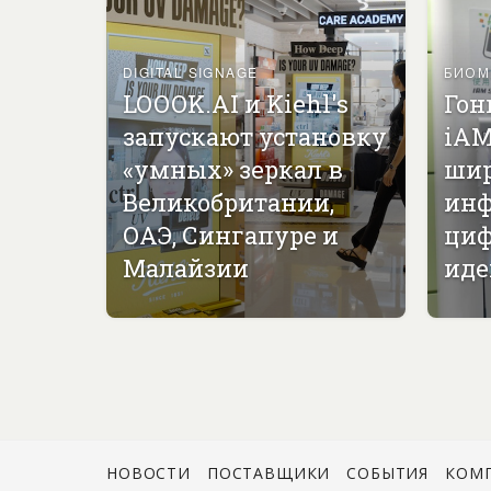
DIGITAL SIGNAGE
БИОМ
LOOOK.AI и Kiehl's
Гон
запускают установку
iAM
«умных» зеркал в
ши
Великобритании,
инф
ОАЭ, Сингапуре и
циф
Малайзии
иде
НОВОСТИ
ПОСТАВЩИКИ
СОБЫТИЯ
КОМ