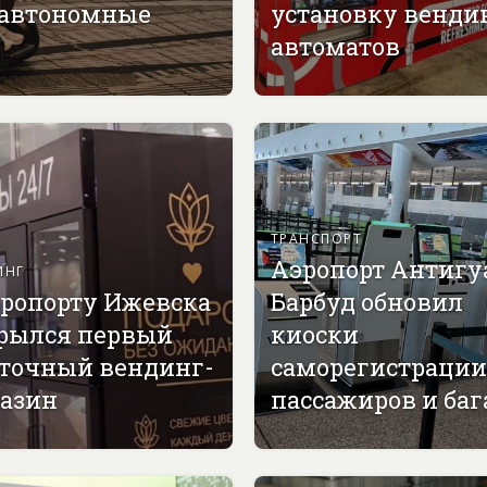
 автономные
установку венди
автоматов
ТРАНСПОРТ
Аэропорт Антигу
ИНГ
эропорту Ижевска
Барбуд обновил
рылся первый
киоски
точный вендинг-
саморегистрации
азин
пассажиров и ба