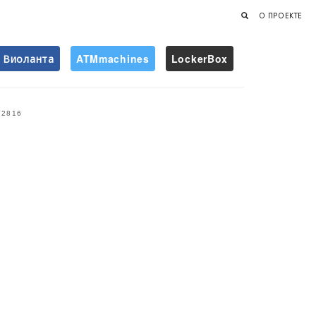
О ПРОЕКТЕ
Виоланта
ATMmachines
LockerBox
Найти
2816