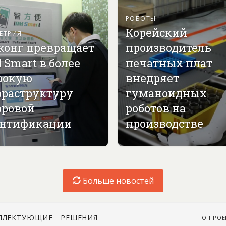
РОБОТЫ
Корейский
ЕТРИЯ
конг превращает
производитель
 Smart в более
печатных плат
рокую
внедряет
раструктуру
гуманоидных
ровой
роботов на
нтификации
производстве
Больше новостей
ПЛЕКТУЮЩИЕ
РЕШЕНИЯ
О ПРОЕ