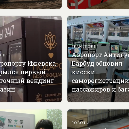
ТРАНСПОРТ
Аэропорт Антигу
ИНГ
эропорту Ижевска
Барбуд обновил
рылся первый
киоски
точный вендинг-
саморегистрации
азин
пассажиров и ба
РОБОТЫ