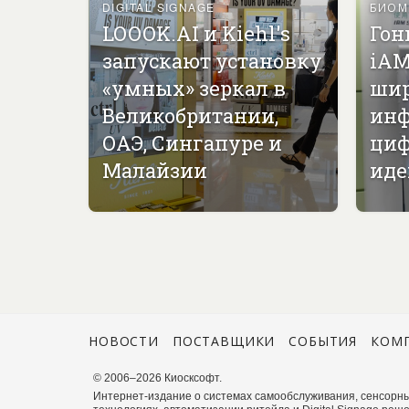
DIGITAL SIGNAGE
БИОМ
LOOOK.AI и Kiehl's
Гон
запускают установку
iAM
«умных» зеркал в
ши
Великобритании,
инф
ОАЭ, Сингапуре и
циф
Малайзии
иде
НОВОСТИ
ПОСТАВЩИКИ
СОБЫТИЯ
КОМ
© 2006–2026 Киосксофт.
Интернет-издание о системах самообслуживания, сенсорны