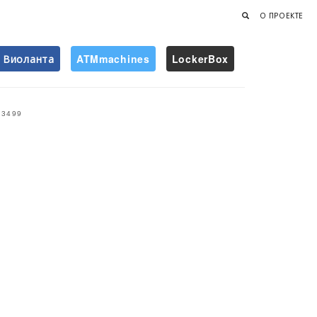
О ПРОЕКТЕ
Виоланта
ATMmachines
LockerBox
Найти
3499