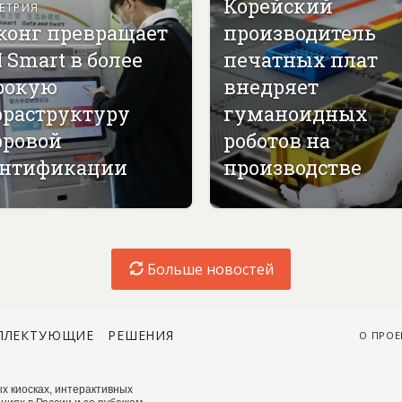
Корейский
ЕТРИЯ
конг превращает
производитель
 Smart в более
печатных плат
рокую
внедряет
раструктуру
гуманоидных
ровой
роботов на
нтификации
производстве
Больше новостей
ПЛЕКТУЮЩИЕ
РЕШЕНИЯ
О ПРОЕ
х киосках, интерактивных