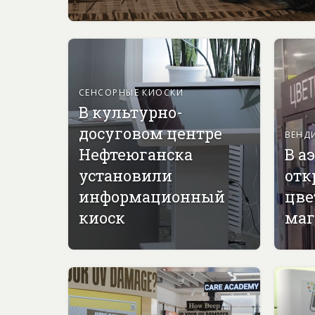
СЕНСОРНЫЕ КИОСКИ
В культурно-
досуговом центре
ВЕНД
Нефтеюганска
В а
установили
отк
информационный
цве
киоск
маг