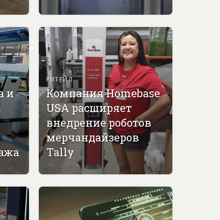
РИТЕЙЛ
а и
Компания Homebase
USA расширяет
внедрение роботов
мерчандайзеров
гажа
Tally