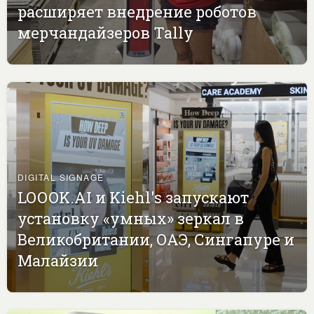
расширяет внедрение роботов
мерчандайзеров Tally
DIGITAL SIGNAGE
LOOOK.AI и Kiehl's запускают
установку «умных» зеркал в
Великобритании, ОАЭ, Сингапуре и
Малайзии