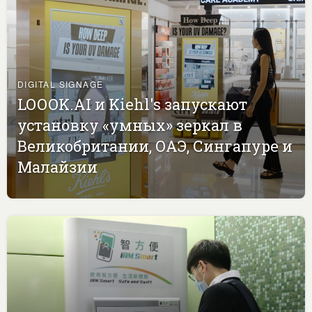
DIGITAL SIGNAGE
LOOOK.AI и Kiehl's запускают
установку «умных» зеркал в
Великобритании, ОАЭ, Сингапуре и
Малайзии