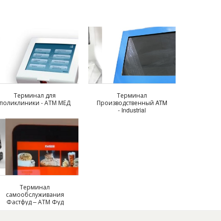
Терминал для
Терминал
поликлиники - АТМ МЕД
Производственный ATM
- Industrial
Терминал
самообслуживания
Фастфуд – АТМ Фуд