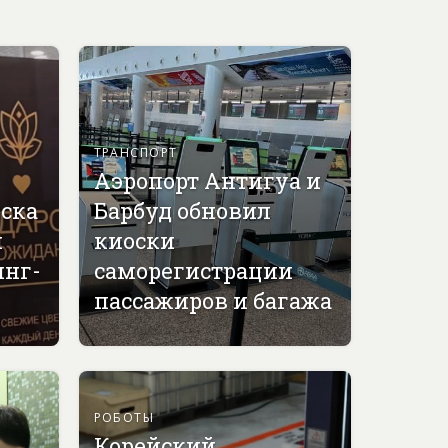
ТРАНСПОРТ
Аэропорт Антигуа и
вска
Барбуд обновил
й
киоски
инг-
саморегистрации
пассажиров и багажа
РОБОТЫ
Корейский