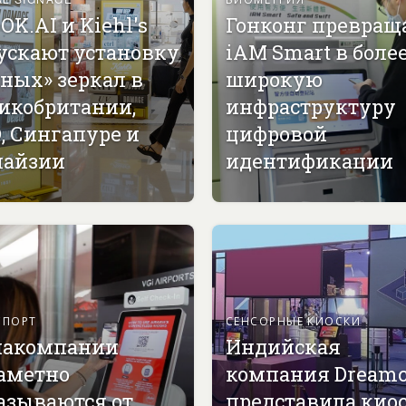
OK.AI и Kiehl's
Гонконг превращ
ускают установку
iAM Smart в боле
ных» зеркал в
широкую
икобритании,
инфраструктуру
, Сингапуре и
цифровой
айзии
идентификации
СПОРТ
СЕНСОРНЫЕ КИОСКИ
акомпании
Индийская
аметно
компания Dreamc
азываются от
представила кио