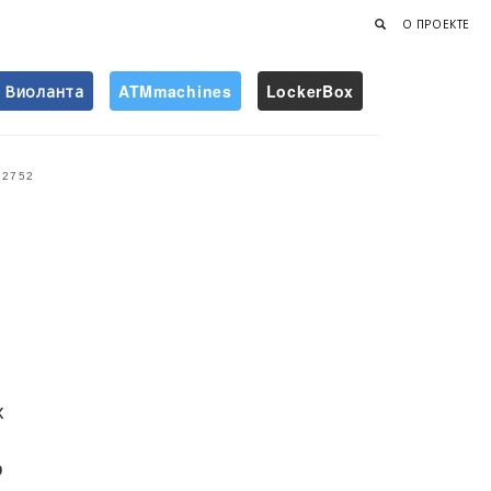
О ПРОЕКТЕ
Виоланта
ATMmachines
LockerBox
Найти
2752
х
о