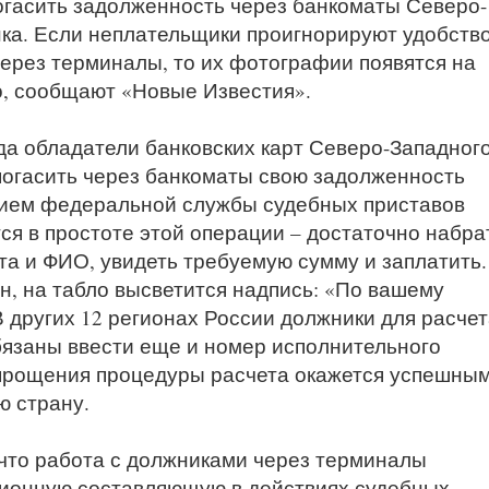
огасить задолженность через банкоматы Северо-
ка. Если неплательщики проигнорируют удобств
ерез терминалы, то их фотографии появятся на
, сообщают «Новые Известия».
да обладатели банковских карт Северо-Западног
погасить через банкоматы свою задолженность
нием федеральной службы судебных приставов
я в простоте этой операции – достаточно набра
та и ФИО, увидеть требуемую сумму и заплатить.
н, на табло высветится надпись: «По вашему
В других 12 регионах России должники для расчет
язаны ввести еще и номер исполнительного
упрощения процедуры расчета окажется успешным
ю страну.
что работа с должниками через терминалы
ционную составляющую в действиях судебных