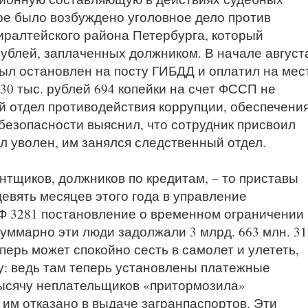
бре было возбуждено уголовное дело против
иралтейского района Петербурга, который
рублей, заплаченных должником. В начале август
ыл остановлен на посту ГИБДД и оплатил на мес
 30 тыс. рублей 694 копейки на счет ФССП не
й отдел противодействия коррупции, обеспечени
безопасности выяснил, что сотрудник присвоил
л уволен, им занялся следственный отдел.
нтщиков, должников по кредитам, – то приставы
евять месяцев этого года в управление
Ф 3281 постановление о временном ограничении
Суммарно эти люди задолжали 3 млрд. 663 млн. 31
перь может спокойно сесть в самолет и улететь,
у: ведь там теперь установлены платежные
ысячу неплательщиков «притормозила»
им отказано в выдаче загранпаспортов. Эти