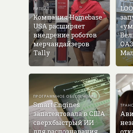
LOO
РИТЕЙЛ
Компания Homebase
зап
USA расширяет
«ум
внедрение роботов
Вел
мерчандайзеров
ОАЭ
Tally
Мал
ПРОГРАММНОЕ ОБЕСПЕЧЕНИЕ
Smart Engines
ТРАН
запатентовала в США
Ави
сверхбыстрый ИИ
нез
для распознавания
отк