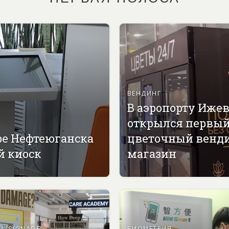
ВЕНДИНГ
В аэропорту Иже
открылся первы
ре Нефтеюганска
цветочный венд
й киоск
магазин
AL SIGNAGE
БИОМЕТРИЯ