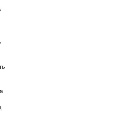
о
о
ть
а
,