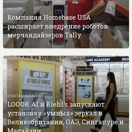
РИТЕЙЛ
Компания Homebase USA
расширяет внедрение роботов
мерчандайзеров Tally
DIGITAL SIGNAGE
LOOOK.AI и Kiehl's запускают
установку «умных» зеркал в
Великобритании, ОАЭ, Сингапуре и
Малайзии