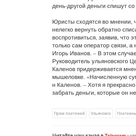
день-другой деньги спишут со 
Юристы сходятся во мнении, 
нелегко вернуть обратно спи
воспротивиться, заявив, что э
только сам оператор связи, а
Игорь Иванов. – В этом случа
Руководитель ульяновского Ц
Каленов придерживается мнен
мышеловке. «Начисленную сумм
н Каленов. – Хотя я прекрасно
забрать деньги, которые он н
Прем платежей
Ульяновск
Платежн
Читайте наш канал в
Telegram
:
уз