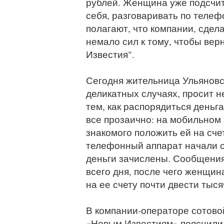
рублей. Женщина уже подсчита
себя, разговаривать по теле
полагают, что компании, сдел
немало сил к тому, чтобы вер
Известия".
Сегодня жительница Ульяновск
деликатных случаях, просит 
тем, как распорядиться деньг
все прозаично: на мобильном 
знакомого положить ей на сче
телефонный аппарат начали с
деньги зачислены. Сообщения
всего дня, после чего женщин
на ее счету почти двести тыся
В компании-операторе сотовой
«Новым Известиям» пояснили,