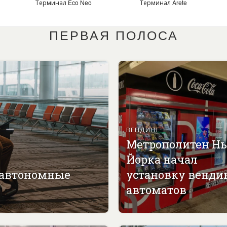
Терминал Eco Neo
Терминал Arete
ПЕРВАЯ ПОЛОСА
ВЕНДИНГ
Метрополитен Н
Йорка начал
 автономные
установку венди
автоматов