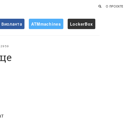
О ПРОЕКТЕ
Виоланта
ATMmachines
LockerBox
Найти
2959
це
ат