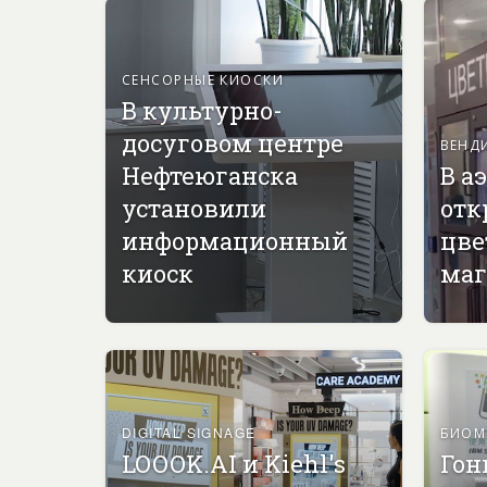
СЕНСОРНЫЕ КИОСКИ
В культурно-
досуговом центре
ВЕНД
Нефтеюганска
В а
установили
отк
информационный
цве
киоск
маг
DIGITAL SIGNAGE
БИОМ
LOOOK.AI и Kiehl's
Гон