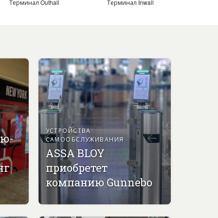
Терминал Outhall
Терминал Inwall
УСТРОЙСТВА
ью-
САМООБСЛУЖИВАНИЯ
ASSA BLOY
нг
приобретет
компанию Gunnebo