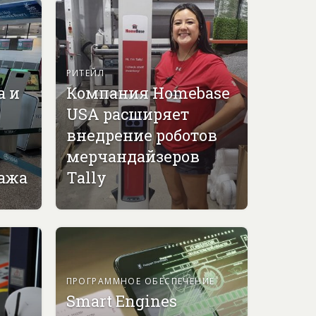
РИТЕЙЛ
а и
Компания Homebase
USA расширяет
внедрение роботов
мерчандайзеров
гажа
Tally
ПРОГРАММНОЕ ОБЕСПЕЧЕНИЕ
Smart Engines