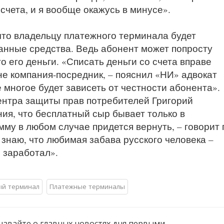
счета, и я вообще окажусь в минусе».
что владельцу платежного терминала будет
санные средства. Ведь абонент может попросту
то его деньги. «Списать деньги со счета вправе
 не компания-посредник, – пояснил «НИ» адвокат
е многое будет зависеть от честности абонента».
ентра защиты прав потребителей Григорий
ия, что бесплатный сыр бывает только в
у в любом случае придется вернуть, – говорит г
 знаю, что любимая забава русского человека –
е заработал».
ый терминал
Платежные терминалы
навайте о главных новостях дня первыми.