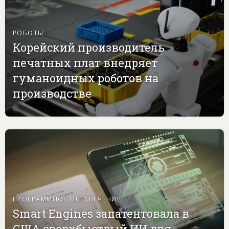
РОБОТЫ
Корейский производитель
печатных плат внедряет
гуманоидных роботов на
производстве
ПРОГРАММНОЕ ОБЕСПЕЧЕНИЕ
Smart Engines запатентовала в
США сверхбыстрый ИИ для