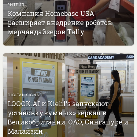
РИТЕЙЛ
Компания Homebase USA
расширяет внедрение роботов
мерчандайзеров Tally
DIGITAL SIGNAGE
LOOOK.AI и Kiehl's запускают
установку «умных» зеркал в
Великобритании, ОАЭ, Сингапуре и
Малайзии