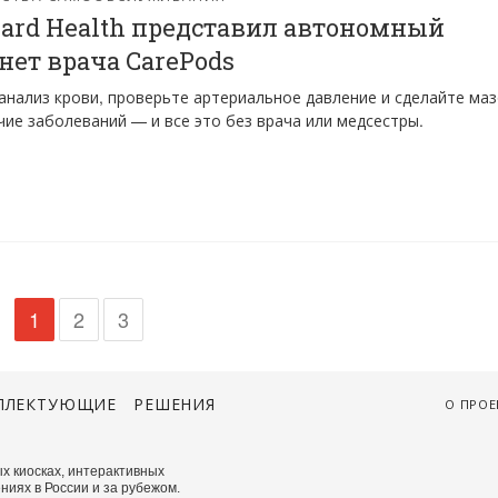
ard Health представил автономный
нет врача CarePods
анализ крови, проверьте артериальное давление и сделайте маз
чие заболеваний — и все это без врача или медсестры.
1
2
3
ПЛЕКТУЮЩИЕ
РЕШЕНИЯ
О ПРОЕ
х киосках, интерактивных
ниях в России и за рубежом.