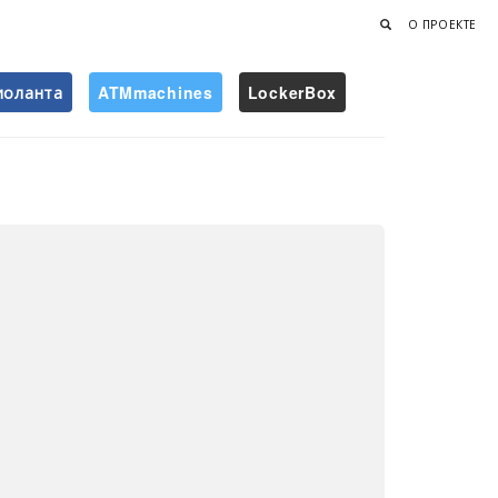
О ПРОЕКТЕ
иоланта
ATMmachines
LockerBox
Найти