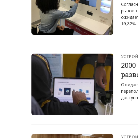
Согласн
рынок т
ожидает
19,32%.
УСТРО
2000
разв
Ожидает
перепол
доступн
УСТРО