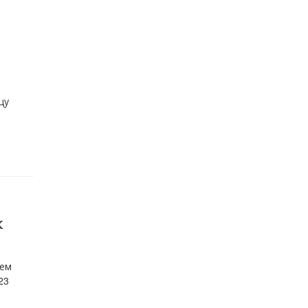
цу
к
ъем
23