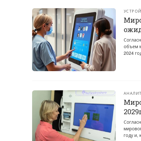
УСТРО
Миро
ожид
Согласн
объем м
2024 го
АНАЛИТ
Миро
2029
Согласн
мировог
году и,