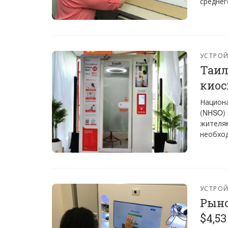
среднег
УСТРО
Таил
киос
Национа
(NHSO) 
жителям
необход
УСТРО
Рыно
$4,5