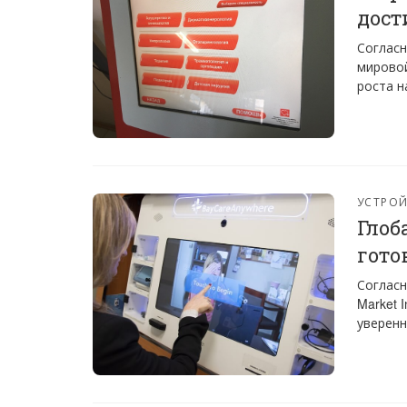
дост
Согласн
мировой
роста н
УСТРО
Глоб
гото
Согласн
Market 
уверенн