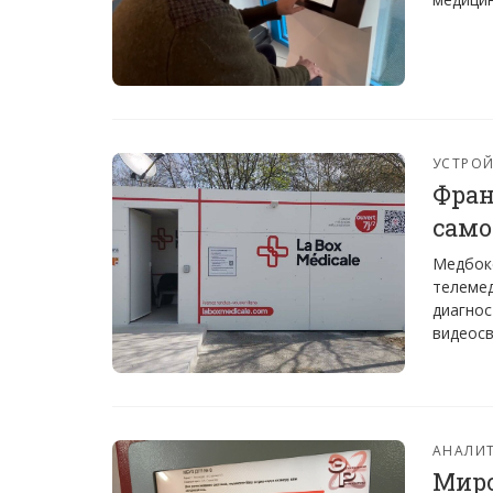
УСТРО
Фран
сам
Медбокс
телемед
диагнос
видеосв
АНАЛИТ
Миро