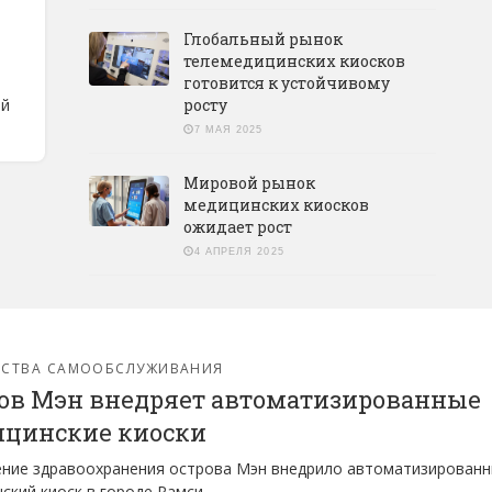
Глобальный рынок
телемедицинских киосков
готовится к устойчивому
ий
росту
7 МАЯ 2025
Мировой рынок
медицинских киосков
ожидает рост
4 АПРЕЛЯ 2025
ЙСТВА САМООБСЛУЖИВАНИЯ
ов Мэн внедряет автоматизированные
цинские киоски
ние здравоохранения острова Мэн внедрило автоматизирован
ский киоск в городе Рамси.