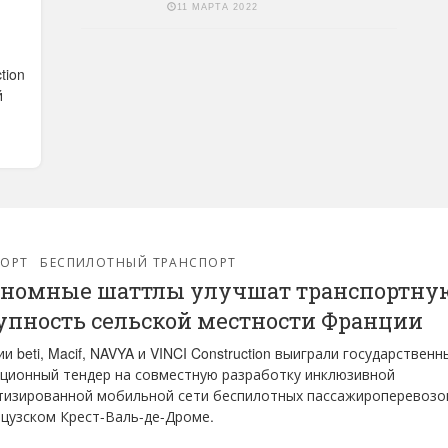
11 МАРТА 2022
tion
й
.
ПОРТ
БЕСПИЛОТНЫЙ ТРАНСПОРТ
номные шаттлы улучшат транспортну
упность сельской местности Франции
и beti, Macif, NAVYA и VINCI Construction выиграли государственн
ционный тендер на совместную разработку инклюзивной
тизированной мобильной сети беспилотных пассажироперевозо
цузском Крест-Валь-де-Дроме.