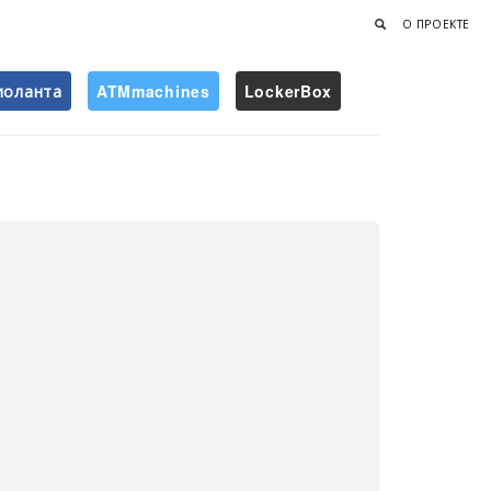
О ПРОЕКТЕ
иоланта
ATMmachines
LockerBox
Найти