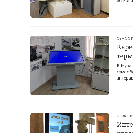
региона
СЕНСО
Каре
тер
В Музее
самообс
интерак
ИНФОР
Инте