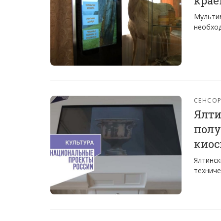
крае
Мультим
необход
СЕНСО
Ялти
полу
киос
Ялтинск
техниче