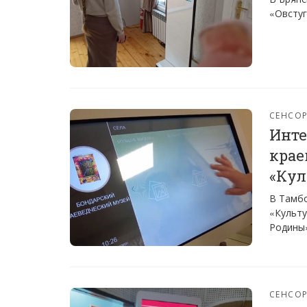
«Овстуг
СЕНСО
Инте
крае
«Кул
В Тамбо
«Культу
Родины
СЕНСО