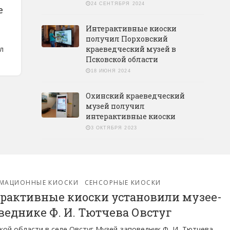
24 СЕНТЯБРЯ 2024
е
Интерактивные киоски
получил Порховский
л
краеведческий музей в
Псковской области
18 ИЮНЯ 2024
Охинский краеведческий
музей получил
интерактивные киоски
3 ОКТЯБРЯ 2023
МАЦИОННЫЕ КИОСКИ
СЕНСОРНЫЕ КИОСКИ
рактивные киоски установили музее-
веднике Ф. И. Тютчева Овстуг
кой области в селе Овстуг Музей-заповедник Ф. И. Тютчева