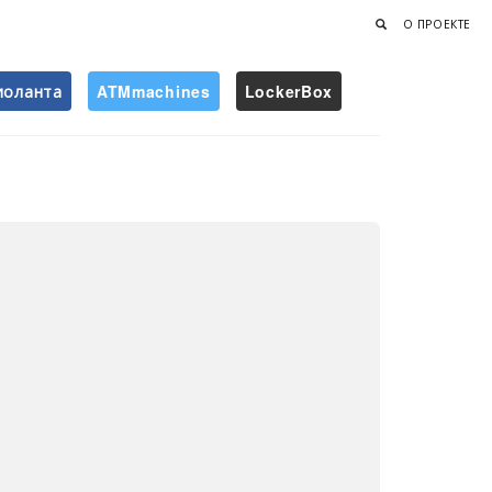
О ПРОЕКТЕ
иоланта
ATMmachines
LockerBox
Найти