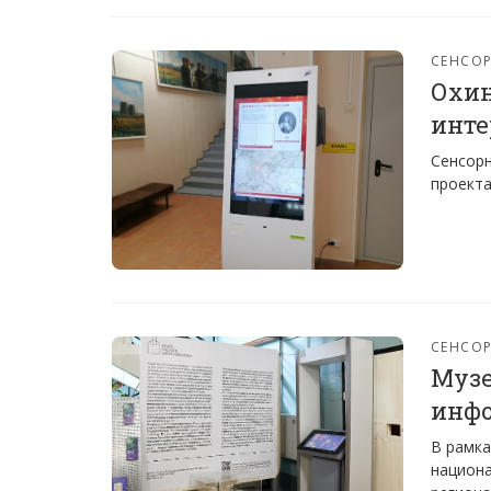
СЕНСО
Охин
инте
Сенсорн
проекта
СЕНСО
Музе
инф
В рамка
национа