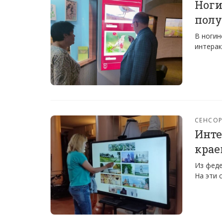
Ноги
полу
В ногин
интерак
СЕНСО
Инте
крае
Из феде
На эти 