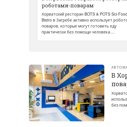
роботами-поварам
Хорватский ресторан BOTS & POTS Sci-Foo
Bistro в Загребе активно использует робот
поваров, которые могут готовить еду
практически без помощи человека....
АВТОМ
В Хо
пов
Хорватс
использ
без пом