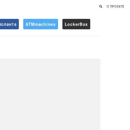
О ПРОЕКТЕ
иоланта
ATMmachines
LockerBox
Найти