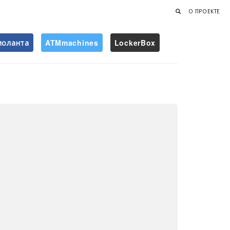
О ПРОЕКТЕ
иоланта
ATMmachines
LockerBox
Найти