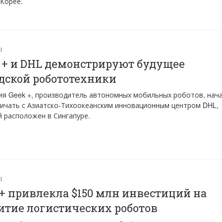
Корее.
Ы
 + и DHL демонстрируют будущее
дской робототехники
я Geek +, производитель автономных мобильных роботов, нач
ичать с Азиатско-Тихоокеанским инновационным центром DHL,
 расположен в Сингапуре.
Ы
+ привлекла $150 млн инвестиций на
итие логистических роботов