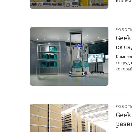
Южной 
РОБОТ
Geek
скла
Компани
сотрудн
который
РОБОТ
Geek
разв