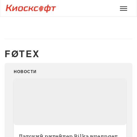
Мен
FØTEX
НОВОСТИ
Датский ритейлер Bilka внедряет