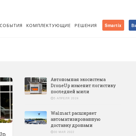
СОБЫТИЯ
КОМПЛЕКТУЮЩИЕ
РЕШЕНИЯ
Smartix
В
Автономная экосистема
DroneUp изменит логистику
последней мили
5 АПРЕЛЯ 2024
Walmart расширяет
автоматизированную
доставку дронами
Up
30 МАЯ 2022