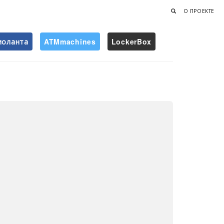
О ПРОЕКТЕ
иоланта
ATMmachines
LockerBox
Найти