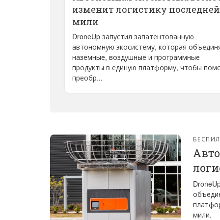
изменит логистику последней
мили
DroneUp запустил запатентованную
автономную экосистему, которая объедин
наземные, воздушные и программные
продукты в единую платформу, чтобы пом
преобр...
БЕСПИ
Авто
логи
DroneUp
объедин
платфор
мили.