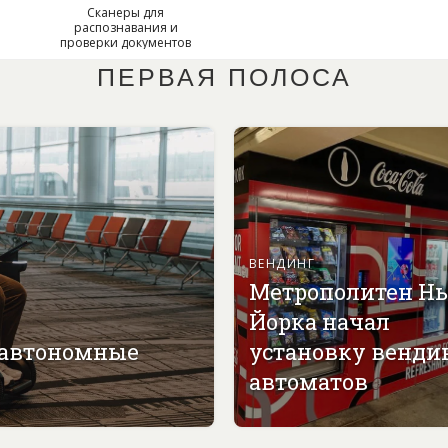
Сканеры для
распознавания и
проверки документов
Smart PassportBox
ПЕРВАЯ ПОЛОСА
ВЕНДИНГ
Метрополитен Н
Йорка начал
 автономные
установку венди
автоматов