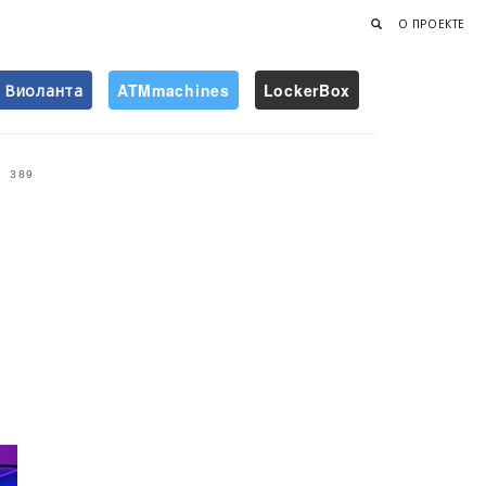
О ПРОЕКТЕ
Виоланта
ATMmachines
LockerBox
Найти
389