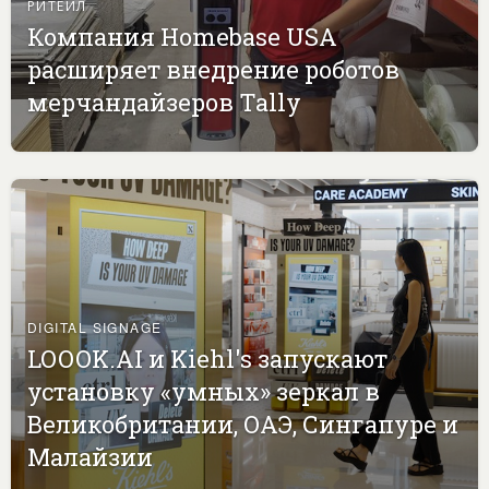
РИТЕЙЛ
Компания Homebase USA
расширяет внедрение роботов
мерчандайзеров Tally
DIGITAL SIGNAGE
LOOOK.AI и Kiehl's запускают
установку «умных» зеркал в
Великобритании, ОАЭ, Сингапуре и
Малайзии