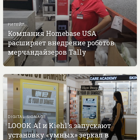
РИТЕЙЛ
Компания Homebase USA
расширяет внедрение роботов
мерчандайзеров Tally
DIGITAL SIGNAGE
LOOOK.AI и Kiehl's запускают
установку «умных» зеркал в