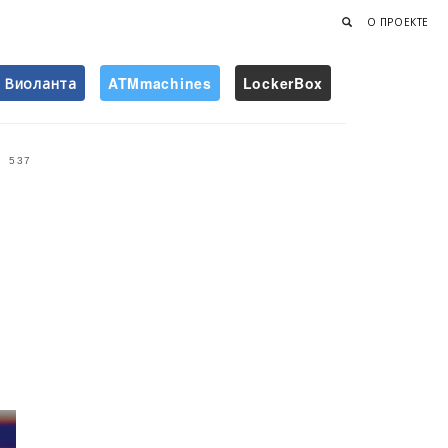
О ПРОЕКТЕ
Виоланта
ATMmachines
LockerBox
Найти
537