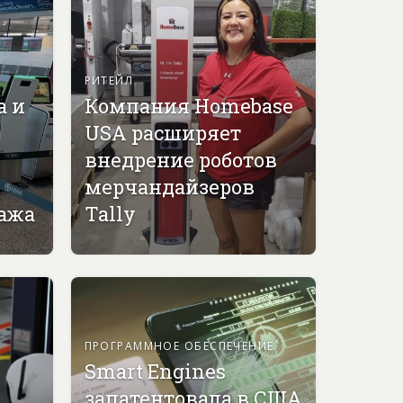
РИТЕЙЛ
а и
Компания Homebase
USA расширяет
внедрение роботов
мерчандайзеров
гажа
Tally
ПРОГРАММНОЕ ОБЕСПЕЧЕНИЕ
Smart Engines
запатентовала в США