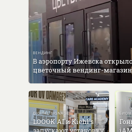
ВЕНДИНГ
В аэропорту Ижевска открыл
цветочный вендинг-магазин
DIGITAL SIGNAGE
БИОМ
LOOOK.AI и Kiehl's
Гон
запускают установку
iAM