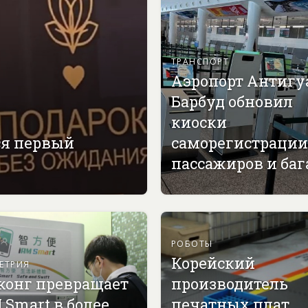
ТРАНСПОРТ
Аэропорт Антигу
Барбуд обновил
киоски
ся первый
саморегистрации
пассажиров и ба
РОБОТЫ
Корейский
ЕТРИЯ
конг превращает
производитель
 Smart в более
печатных плат