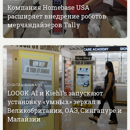
Компания Homebase USA
расширяет внедрение роботов
мерчандайзеров Tally
DIGITAL SIGNAGE
LOOOK.AI и Kiehl's запускают
установку «умных» зеркал в
Великобритании, ОАЭ, Сингапуре и
Малайзии