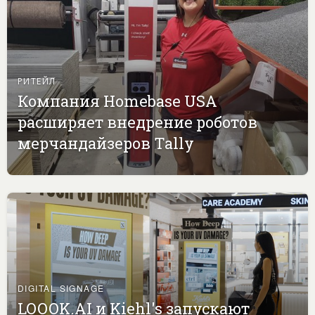
РИТЕЙЛ
Компания Homebase USA
расширяет внедрение роботов
мерчандайзеров Tally
DIGITAL SIGNAGE
LOOOK.AI и Kiehl's запускают