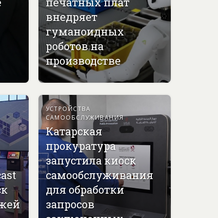
е
печатных плат
внедряет
гуманоидных
роботов на
производстве
УСТРОЙСТВА
САМООБСЛУЖИВАНИЯ
Катарская
прокуратура
запустила киоск
ast
самообслуживания
ск
для обработки
джей
запросов