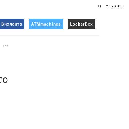
О ПРОЕКТЕ
Виоланта
ATMmachines
LockerBox
Найти
744
го