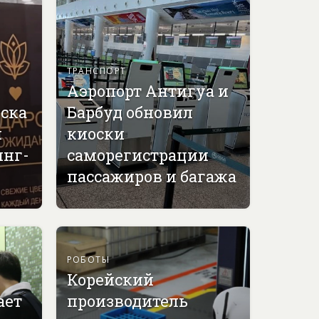
ТРАНСПОРТ
Аэропорт Антигуа и
вска
Барбуд обновил
й
киоски
инг-
саморегистрации
пассажиров и багажа
РОБОТЫ
Корейский
ает
производитель