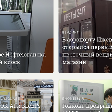
ВЕНДИНГ
В аэропорту Иже
открылся первы
ре Нефтеюганска
цветочный венд
й киоск
магазин
AL SIGNAGE
БИОМЕТРИЯ
OK.AI и Kiehl's
Гонконг превращ