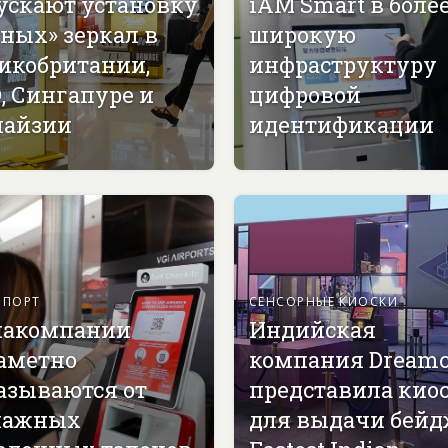
ускают установку
iAM Smart в боле
ных» зеркал в
широкую
икобритании,
инфраструктуру
, Сингапуре и
цифровой
айзии
идентификации
СПОРТ
СЕНСОРНЫЕ КИОСКИ
акомпании
Индийская
аметно
компания Dreamc
азываются от
представила кио
мажных
для выдачи бей