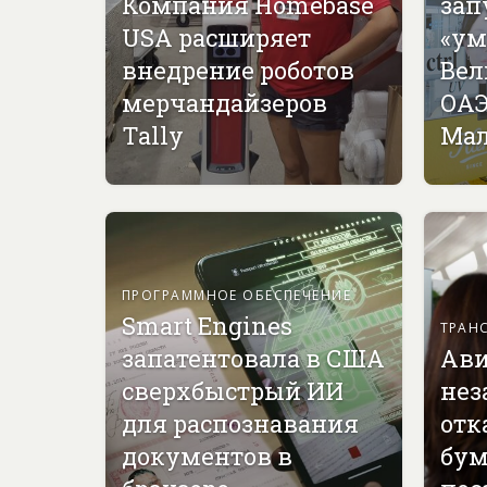
Компания Homebase
зап
USA расширяет
«ум
внедрение роботов
Вел
мерчандайзеров
ОАЭ
Tally
Мал
ПРОГРАММНОЕ ОБЕСПЕЧЕНИЕ
Smart Engines
ТРАН
запатентовала в США
Ави
сверхбыстрый ИИ
нез
для распознавания
отк
документов в
бу