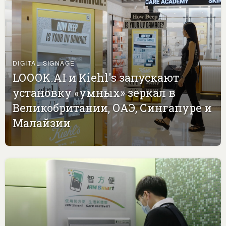
DIGITAL SIGNAGE
LOOOK.AI и Kiehl's запускают
установку «умных» зеркал в
Великобритании, ОАЭ, Сингапуре и
Малайзии