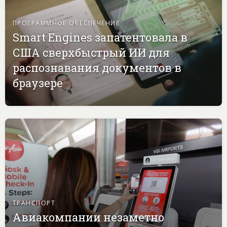
ПРОГРАММНОЕ ОБЕСПЕЧЕНИЕ
Smart Engines запатентовала в
США сверхбыстрый ИИ для
распознавания документов в
браузере
ТРАНСПОРТ
Авиакомпании незаметно