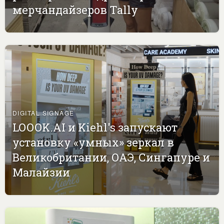
мерчандайзеров Tally
DIGITAL SIGNAGE
LOOOK.AI и Kiehl's запускают
установку «умных» зеркал в
Великобритании, ОАЭ, Сингапуре и
Малайзии