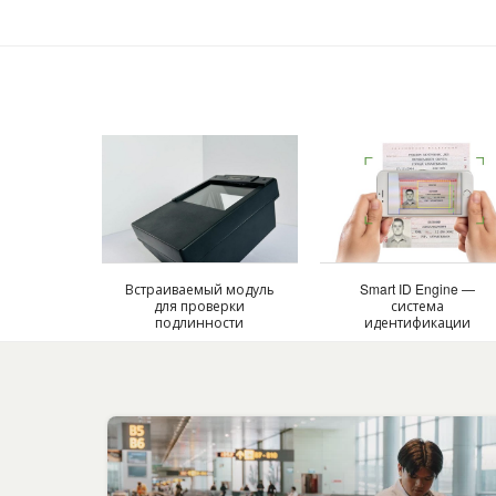
Встраиваемый модуль
Smart ID Engine —
для проверки
система
подлинности
идентификации
документов
личности по
документам