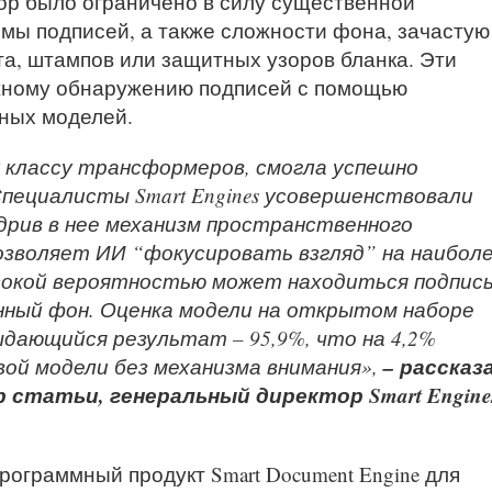
пор было ограничено в силу существенной
мы подписей, а также сложности фона, зачастую
а, штампов или защитных узоров бланка. Эти
жному обнаружению подписей с помощью
ных моделей.
к классу трансформеров, смогла успешно
Специалисты Smart Engines усовершенствовали
дрив в нее механизм пространственного
озволяет ИИ “фокусировать взгляд” на наибол
ысокой вероятностью может находиться подпись
ный фон. Оценка модели на открытом наборе
ыдающийся результат – 95,9%, что на 4,2%
– рассказ
ой модели без механизма внимания»,
 статьи, генеральный директор Smart Engines
рограммный продукт Smart Document Engine для