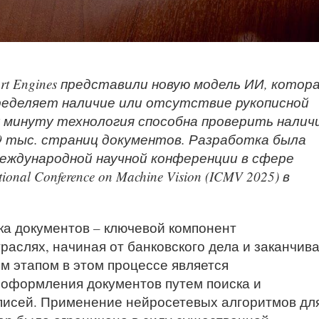
t Engines представили новую модель ИИ, котор
еделяет наличие или отсутствие рукописной
у минуту технология способна проверить налич
9 тыс. страниц документов. Разработка была
Международной научной конференции в сфере
nal Conference on Machine Vision (ICMV 2025) в
а документов – ключевой компонент
аслях, начиная от банковского дела и заканчив
м этапом в этом процессе является
оформления документов путем поиска и
писей. Применение нейросетевых алгоритмов дл