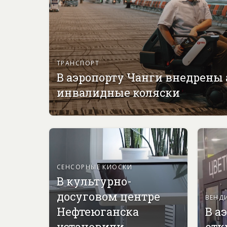
ТРАНСПОРТ
В аэропорту Чанги внедрены
инвалидные коляски
СЕНСОРНЫЕ КИОСКИ
В культурно-
досуговом центре
ВЕНД
Нефтеюганска
В а
установили
отк