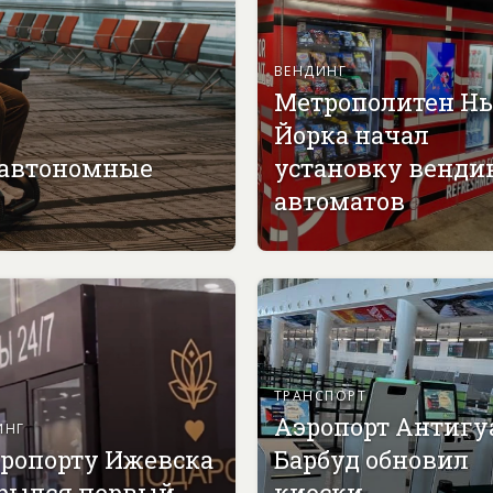
ВЕНДИНГ
Метрополитен Н
Йорка начал
 автономные
установку венди
автоматов
ТРАНСПОРТ
Аэропорт Антигу
ИНГ
эропорту Ижевска
Барбуд обновил
рылся первый
киоски