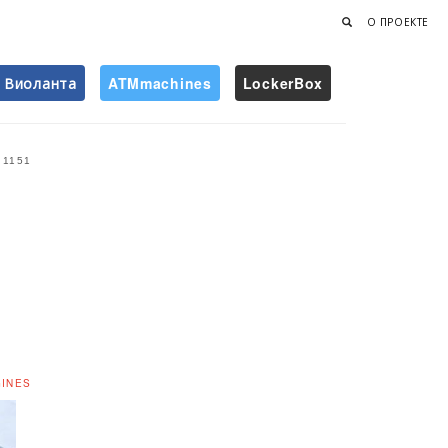
О ПРОЕКТЕ
Виоланта
ATMmachines
LockerBox
Найти
1151
GINES