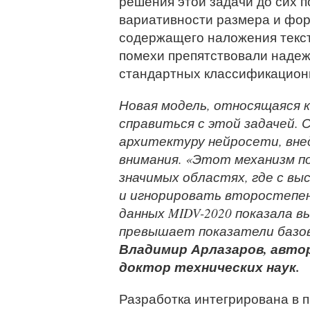
решения этой задачи до сих 
вариативности размера и фор
содержащего наложения текст
помехи препятствовали наде
стандартных классификацион
Новая модель, относящаяся 
справиться с этой задачей. 
архитектуру нейросети, вне
внимания. «Этот механизм п
значимых областях, где с в
и игнорировать второстепен
данных MIDV-2020 показала в
превышает показатели базов
Владимир Арлазаров, автор
доктор технических наук.
Разработка интегрирована в п