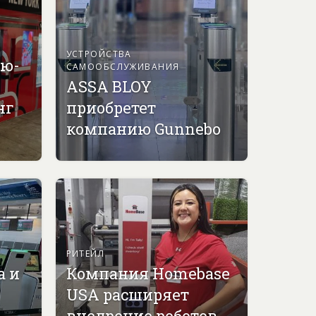
УСТРОЙСТВА
ью-
САМООБСЛУЖИВАНИЯ
ASSA BLOY
нг
приобретет
компанию Gunnebo
РИТЕЙЛ
а и
Компания Homebase
USA расширяет
внедрение роботов