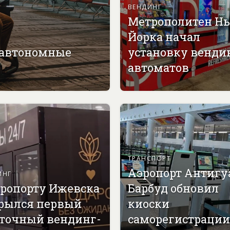
ВЕНДИНГ
Метрополитен Н
Йорка начал
 автономные
установку венди
автоматов
ТРАНСПОРТ
Аэропорт Антигу
ИНГ
эропорту Ижевска
Барбуд обновил
рылся первый
киоски
точный вендинг-
саморегистрации