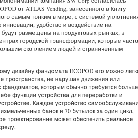
мопонимании компания SW Corp согласилась
OPOD от ATLAS Vending, занесенного в Книгу
ого самым тонким в мире, с системой уплотнени
е инновации, удобство и воздействие на
будут размещены на продуктовых рынках, в
центрах городской трансформации, которые част
большим скоплением людей и ограниченным
ному дизайну фандомата ECOPOD его можно легк
е пространства, не нарушая движения или
х фандоматов, которым обычно требуется больш
ебе функции устройства для переработки и
устройстве. Каждое устройство самообслуживан
измельченных банок и 70 бутылок за один цикл,
ое проектирование может обеспечить реальное
реду.