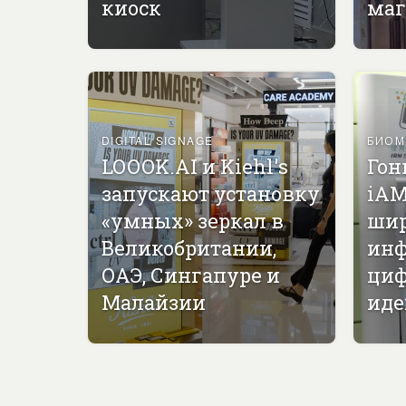
киоск
маг
DIGITAL SIGNAGE
БИОМ
LOOOK.AI и Kiehl's
Гон
запускают установку
iAM
«умных» зеркал в
ши
Великобритании,
инф
ОАЭ, Сингапуре и
циф
Малайзии
иде