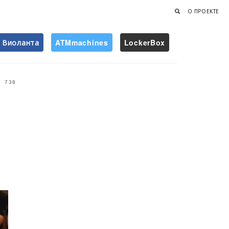
О ПРОЕКТЕ
Виоланта
ATMmachines
LockerBox
Найти
738