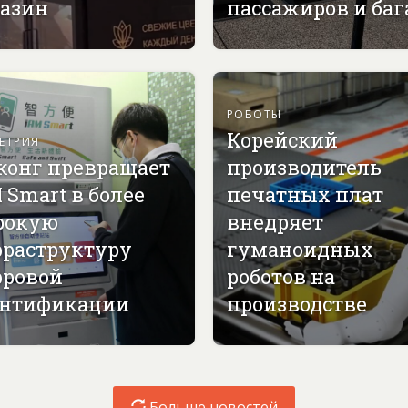
азин
пассажиров и ба
РОБОТЫ
Корейский
ЕТРИЯ
конг превращает
производитель
 Smart в более
печатных плат
рокую
внедряет
раструктуру
гуманоидных
ровой
роботов на
нтификации
производстве
Больше новостей