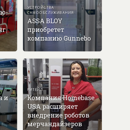
УСТРОЙСТВА
ью-
САМООБСЛУЖИВАНИЯ
ASSA BLOY
нг
приобретет
компанию Gunnebo
РИТЕЙЛ
а и
Компания Homebase
USA расширяет
внедрение роботов
мерчандайзеров