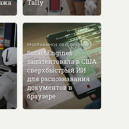
гажа
Tally
ПРОГРАММНОЕ ОБЕСПЕЧЕНИЕ
Smart Engines
запатентовала в США
сверхбыстрый ИИ
для распознавания
документов в
браузере