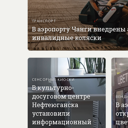
ТРАНСПОРТ
В аэропорту Чанги внедрены
инвалидные коляски
СЕНСОРНЫЕ КИОСКИ
В культурно-
досуговом центре
ВЕНД
Нефтеюганска
В а
установили
отк
информационный
цве