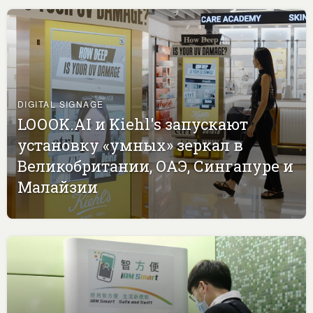
DIGITAL SIGNAGE
LOOOK.AI и Kiehl's запускают
установку «умных» зеркал в
Великобритании, ОАЭ, Сингапуре и
Малайзии