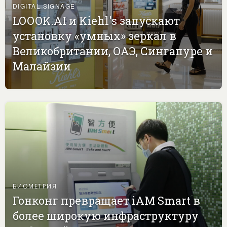
DIGITAL SIGNAGE
LOOOK.AI и Kiehl's запускают
установку «умных» зеркал в
Великобритании, ОАЭ, Сингапуре и
Малайзии
БИОМЕТРИЯ
Гонконг превращает iAM Smart в
более широкую инфраструктуру