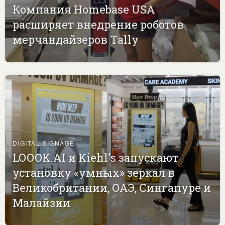
Компания Homebase USA
расширяет внедрение роботов
мерчандайзеров Tally
DIGITAL SIGNAGE
LOOOK.AI и Kiehl's запускают
установку «умных» зеркал в
Великобритании, ОАЭ, Сингапуре и
Малайзии