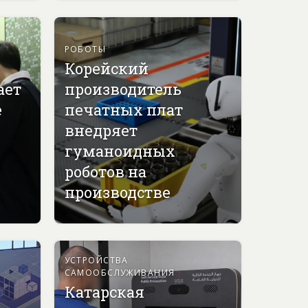
РОБОТЫ
Корейский
ает
производитель
е
печатных плат
внедряет
гуманоидных
роботов на
производстве
УСТРОЙСТВА
САМООБСЛУЖИВАНИЯ
Катарская