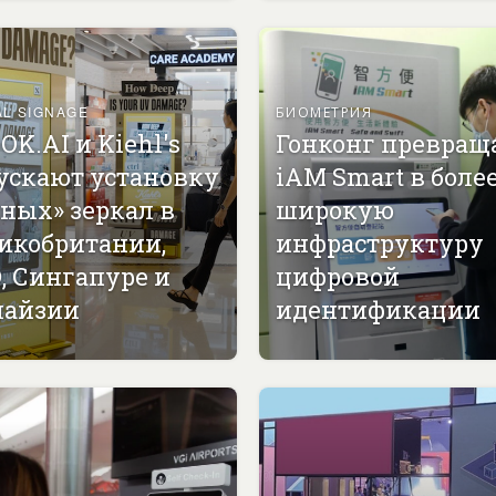
AL SIGNAGE
БИОМЕТРИЯ
OK.AI и Kiehl's
Гонконг превращ
ускают установку
iAM Smart в боле
ных» зеркал в
широкую
икобритании,
инфраструктуру
, Сингапуре и
цифровой
айзии
идентификации