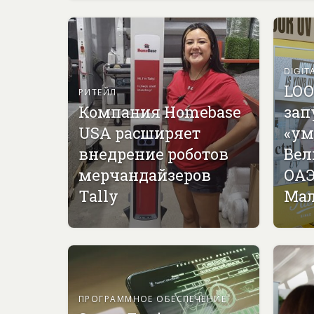
DIGIT
LOO
РИТЕЙЛ
Компания Homebase
зап
USA расширяет
«ум
внедрение роботов
Вел
мерчандайзеров
ОАЭ
Tally
Мал
ПРОГРАММНОЕ ОБЕСПЕЧЕНИЕ