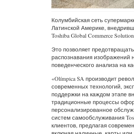
Колумбийская сеть супермарке
Латинской Америке, внедривш
Toshiba Global Commerce Solution
Это позволяет предотвращать
распознавания изображений н
поведенческого анализа на к
«Olímpica SA производит револ
современных технологий, экс
поддержки на каждом этапе в
традиционные процессы оформ
персонализированное обслужи
систем самообслуживания Tos
клиентов, предлагая совреме
включая наличные, карты или 