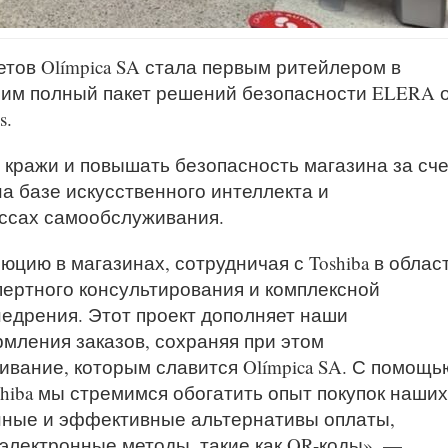
тов Olímpica SA стала первым ритейлером в
им полный пакет решений безопасности ELERA 
s.
 кражи и повышать безопасность магазина за сче
а базе искусственного интеллекта и
ассах самообслуживания.
юцию в магазинах, сотрудничая с Toshiba в облас
пертного консультирования и комплексной
недрения. Этот проект дополняет наши
ления заказов, сохраняя при этом
вание, которым славится Olímpica SA. С помощь
hiba мы стремимся обогатить опыт покупок наших
нные и эффективные альтернативы оплаты,
электронные методы, такие как QR-коды», —