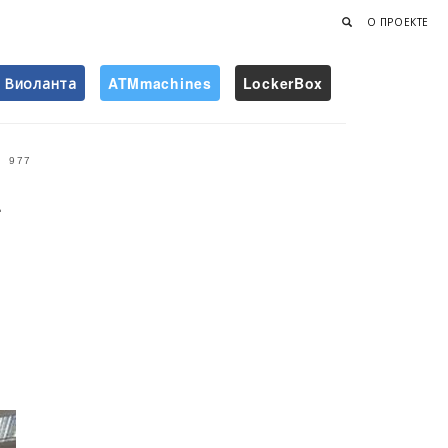
О ПРОЕКТЕ
Виоланта
ATMmachines
LockerBox
Найти
977
a