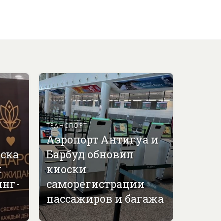
ТРАНСПОРТ
Аэропорт Антигуа и
вска
Барбуд обновил
й
киоски
инг-
саморегистрации
пассажиров и багажа