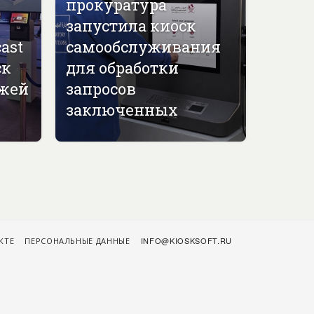
прокуратура
запустила киоск
ast
самообслуживания
ск
для обработки
джей
запросов
заключенных
КТЕ
ПЕРСОНАЛЬНЫЕ ДАННЫЕ
INFO@KIOSKSOFT.RU