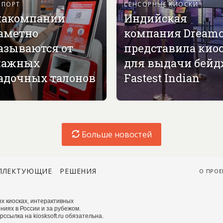
СПОРТ
СЕНСОРНЫЕ КИОСКИ
акомпании
Индийская
аметно
компания Dreamc
азываются от
представила кио
мажных
для выдачи бей
адочных талонов
Fastest Indian
Больше новостей
ПЛЕКТУЮЩИЕ
РЕШЕНИЯ
О ПРОЕ
х киосках, интерактивных
ниях в России и за рубежом.
сылка на kiosksoft.ru обязательна.