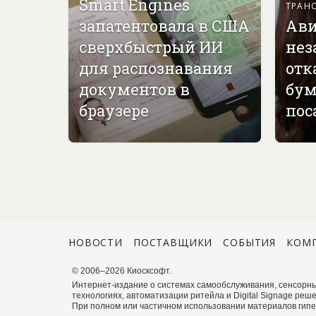
Smart Engines
ТРАН
запатентовала в США
Ави
сверхбыстрый ИИ
нез
для распознавания
отк
документов в
бу
браузере
пос
НОВОСТИ
ПОСТАВЩИКИ
СОБЫТИЯ
КОМ
© 2006–2026 Киосксофт.
Интернет-издание о системах самообслуживания, сенсорны
технологиях, автоматизации ритейла и Digital Signage реше
При полном или частичном использовании материалов гиперс