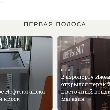
ПЕРВАЯ ПОЛОСА
ВЕНДИНГ
В аэропорту Иже
открылся первы
ре Нефтеюганска
цветочный венд
й киоск
магазин