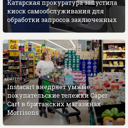
Катарская прокуратура запустила
киоск самообслуживания для
обработки запросов заключенных
РИТЕЙЛ
Instacart внедряет умные
покупательские тележки Caper
Cart в британских магазинах
Morrisons