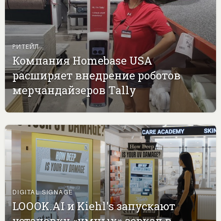
РИТЕЙЛ
Компания Homebase USA
расширяет внедрение роботов
мерчандайзеров Tally
DIGITAL SIGNAGE
LOOOK.AI и Kiehl's запускают
установку «умных» зеркал в