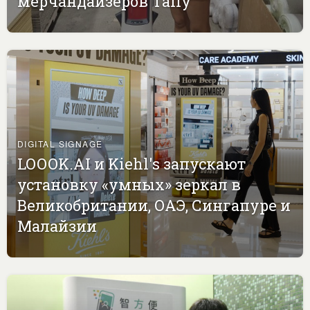
мерчандайзеров Tally
DIGITAL SIGNAGE
LOOOK.AI и Kiehl's запускают
установку «умных» зеркал в
Великобритании, ОАЭ, Сингапуре и
Малайзии