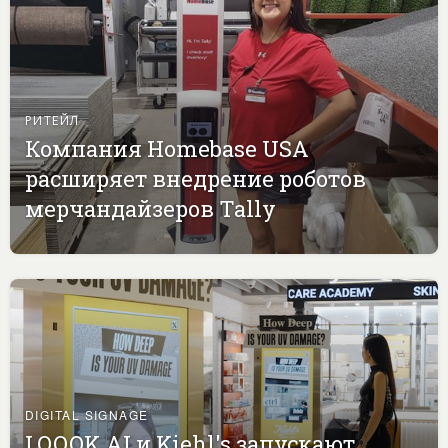
РИТЕЙЛ
Компания Homebase USA
расширяет внедрение роботов
мерчандайзеров Tally
DIGITAL SIGNAGE
LOOOK.AI и Kiehl's запускают