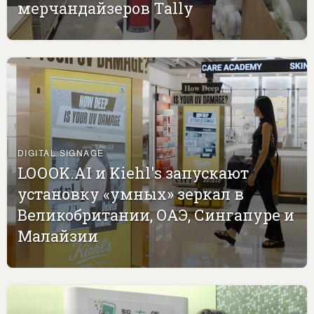
мерчандайзеров Tally
DIGITAL SIGNAGE
LOOOK.AI и Kiehl's запускают
установку «умных» зеркал в
Великобритании, ОАЭ, Сингапуре и
Малайзии