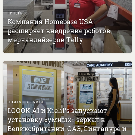
РИТЕЙЛ
Компания Homebase USA
расширяет внедрение роботов
мерчандайзеров Tally
DIGITAL SIGNAGE
LOOOK.AI и Kiehl's запускают
установку «умных» зеркал в
Великобритании, ОАЭ, Сингапуре и