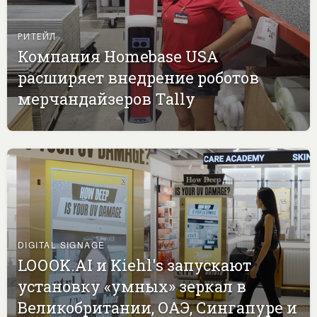
РИТЕЙЛ
Компания Homebase USA
расширяет внедрение роботов
мерчандайзеров Tally
DIGITAL SIGNAGE
LOOOK.AI и Kiehl's запускают
установку «умных» зеркал в
Великобритании, ОАЭ, Сингапуре и