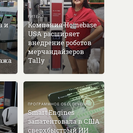
РИТЕЙЛ
а и
Компания Homebase
USA расширяет
внедрение роботов
мерчандайзеров
гажа
Tally
ПРОГРАММНОЕ ОБЕСПЕЧЕНИЕ
Smart Engines
запатентовала в США
сверхбыстрый ИИ