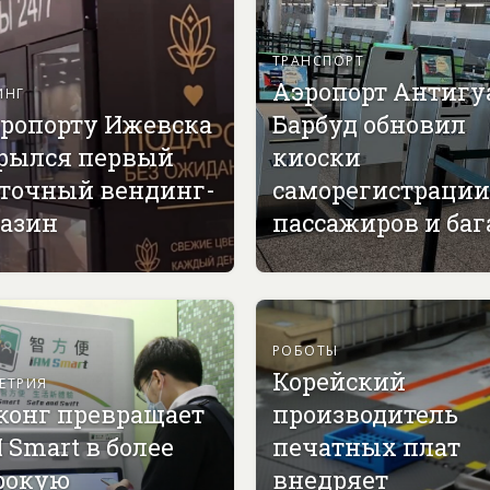
ТРАНСПОРТ
Аэропорт Антигу
ИНГ
эропорту Ижевска
Барбуд обновил
рылся первый
киоски
точный вендинг-
саморегистрации
азин
пассажиров и ба
РОБОТЫ
Корейский
ЕТРИЯ
конг превращает
производитель
 Smart в более
печатных плат
рокую
внедряет