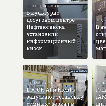
СЕНСОРНЫЕ КИОСКИ
В культурно-
досуговом центре
ВЕНД
Нефтеюганска
В а
установили
отк
информационный
цве
киоск
маг
DIGITAL SIGNAGE
БИОМ
LOOOK.AI и Kiehl's
Гон
запускают установку
iAM
«умных» зеркал в
ши