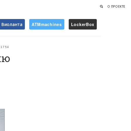
О ПРОЕКТЕ
Виоланта
ATMmachines
LockerBox
Найти
1754
ию