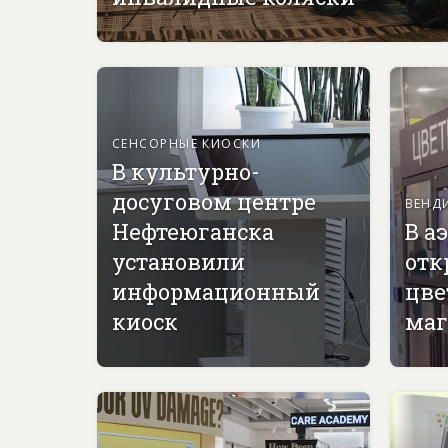
СЕНСОРНЫЕ КИОСКИ
В культурно-
досуговом центре
ВЕНД
Нефтеюганска
В а
установили
отк
информационный
цве
киоск
маг