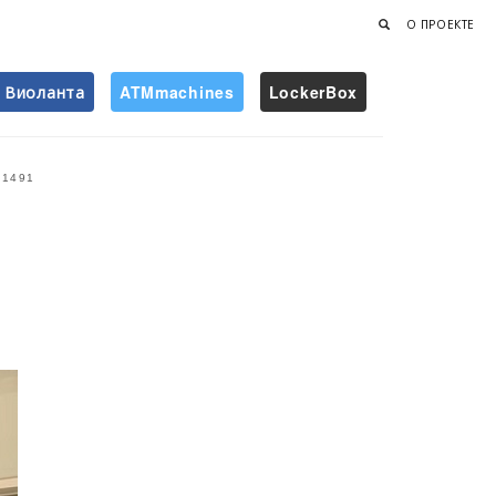
О ПРОЕКТЕ
Виоланта
ATMmachines
LockerBox
Найти
1491