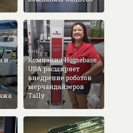
РИТЕЙЛ
а и
Компания Homebase
USA расширяет
внедрение роботов
мерчандайзеров
гажа
Tally