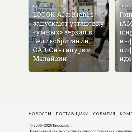
DIGITAL SIGNAGE
БИОМ
LOOOK.AI и Kiehl's
Гон
запускают установку
iAM
«умных» зеркал в
ши
Великобритании,
инф
ОАЭ, Сингапуре и
циф
Малайзии
иде
НОВОСТИ
ПОСТАВЩИКИ
СОБЫТИЯ
КОМ
© 2006–2026 Киосксофт.
Интернет-издание о системах самообслуживания, сенсорны