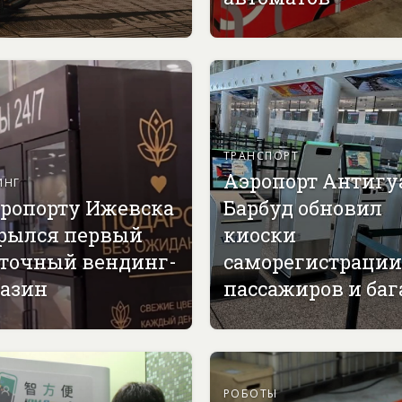
ТРАНСПОРТ
Аэропорт Антигу
ИНГ
эропорту Ижевска
Барбуд обновил
рылся первый
киоски
точный вендинг-
саморегистрации
азин
пассажиров и ба
РОБОТЫ