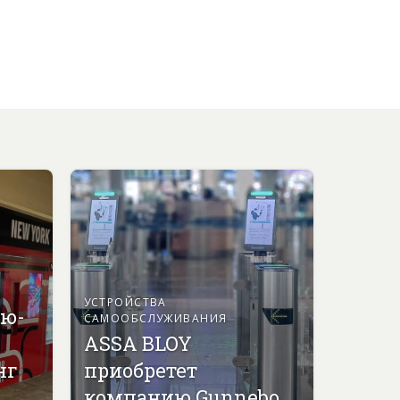
УСТРОЙСТВА
ью-
САМООБСЛУЖИВАНИЯ
ASSA BLOY
нг
приобретет
компанию Gunnebo