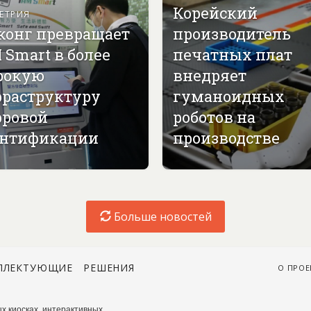
Корейский
ЕТРИЯ
конг превращает
производитель
 Smart в более
печатных плат
рокую
внедряет
раструктуру
гуманоидных
ровой
роботов на
нтификации
производстве
Больше новостей
ПЛЕКТУЮЩИЕ
РЕШЕНИЯ
О ПРОЕ
х киосках, интерактивных